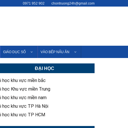
0971 952 902
chontruong24h@gmail.com
GIÁO DỤC SỐ
VÀO BẾP NẤU ĂN
ĐẠI HỌC
i học khu vực miền bắc
i học Khu vực miền Trung
i học khu vực miền nam
i học khu vực TP Hà Nội
i học khu vực TP HCM