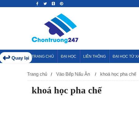
↩
TRANG CHỦ
ĐẠI HỌC
LIÊN THÔNG
ĐẠI HỌC TỪ X
Quay lại
Trang chủ
Vào Bếp Nấu Ăn
khoá học pha chế
khoá học pha chế