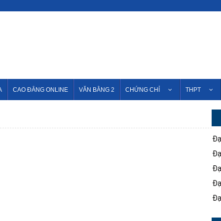
A
CAO ĐẲNG ONLINE
VĂN BẰNG 2
CHỨNG CHỈ
THPT
Đạ
Đạ
Đạ
Đạ
Đạ